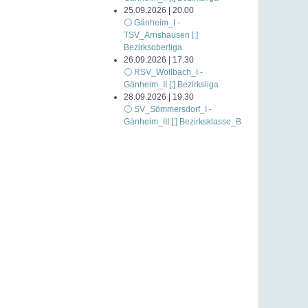
25.09.2026 | 20.00
⚪ Gänheim_I -
TSV_Arnshausen [:]
Bezirksoberliga
26.09.2026 | 17.30
⚪ RSV_Wollbach_I -
Gänheim_II [:] Bezirksliga
28.09.2026 | 19.30
⚪ SV_Sömmersdorf_I -
Gänheim_III [:] Bezirksklasse_B