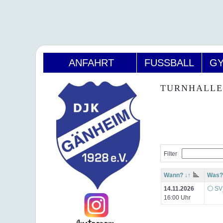
ANFAHRT
FUSSBALL
GY
TURNHALLE
Filter
Wann? ↓↑
Was? 
14.11.2026
⚪ SV_
16:00 Uhr