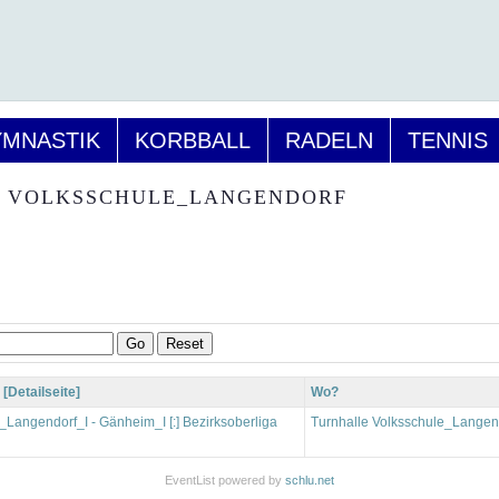
MNASTIK
KORBBALL
RADELN
TENNIS
 VOLKSSCHULE_LANGENDORF
Go
Reset
[Detailseite]
Wo?
Langendorf_I - Gänheim_I [:] Bezirksoberliga
Turnhalle Volksschule_Langen
EventList powered by
schlu.net