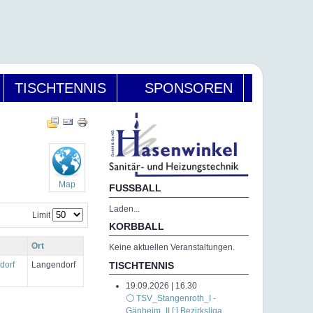
TISCHTENNIS
SPONSOREN
Map
FUSSBALL
Laden...
Limit
KORBBALL
Ort
Keine aktuellen Veranstaltungen.
dorf
Langendorf
TISCHTENNIS
19.09.2026 | 16.30
⚪ TSV_Stangenroth_I -
Gänheim_II [:] Bezirksliga