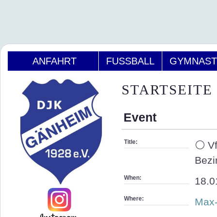
ANFAHRT
FUSSBALL
GYMNAST
STARTSEITE
Event
Title:
⚪ Vf
Bezi
When:
18.0
Where:
Max-