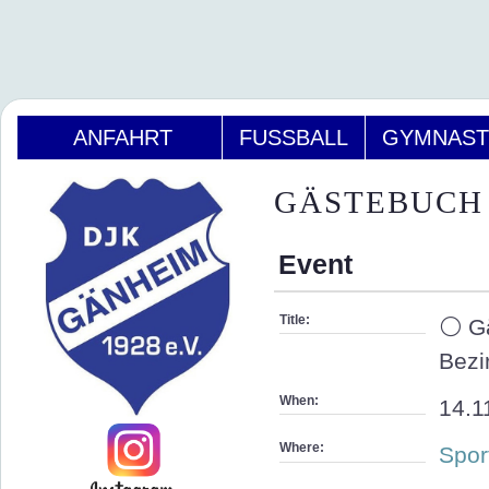
ANFAHRT
FUSSBALL
GYMNAST
GÄSTEBUCH
Event
Title:
⚪ Gä
Bezi
When:
14.1
Where:
Spor