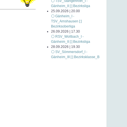
⚪ TSV_Stangenroth_I -
Gänheim_II [:] Bezirksliga
25.09.2026 | 20.00
⚪ Gänheim_I -
TSV_Arnshausen [:]
Bezirksoberliga
26.09.2026 | 17.30
⚪ RSV_Wollbach_I -
Gänheim_II [:] Bezirksliga
28.09.2026 | 19.30
⚪ SV_Sömmersdorf_I -
Gänheim_III [:] Bezirksklasse_B